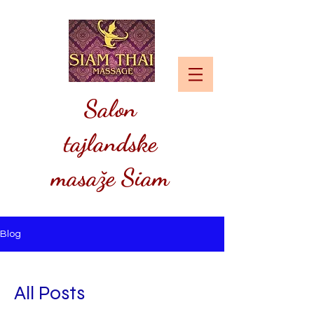
Salon
tajlandske
masaže Siam
Blog
All Posts