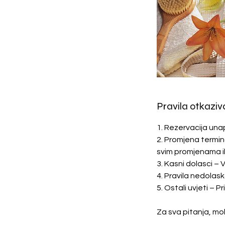
Pravila otkaziv
1. Rezervacija unap
2. Promjena termin
svim promjenama il
3. Kasni dolasci – 
4. Pravila nedola
5. Ostali uvjeti –
Za sva pitanja, mo