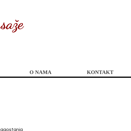
saže
O NAMA
KONTAKT
blagostanja