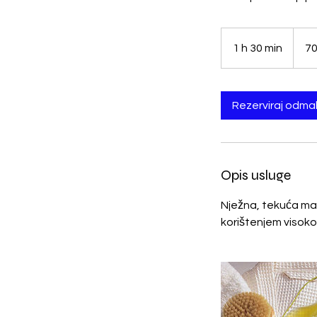
70
eura
1 h 30 min
1
70
3
0
m
Rezerviraj odma
i
n
Opis usluge
Nježna, tekuća mas
korištenjem visoko