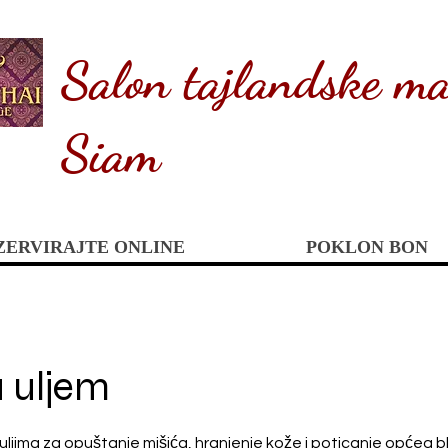
Salon tajlandske ma
Siam
ZERVIRAJTE ONLINE
POKLON BON
 uljem
 uljima za opuštanje mišića, hranjenje kože i poticanje općeg 