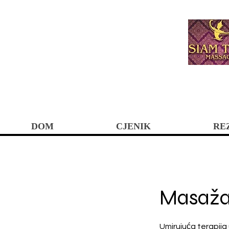
DOM
CJENIK
RE
Masaža
Umirujuća terapija