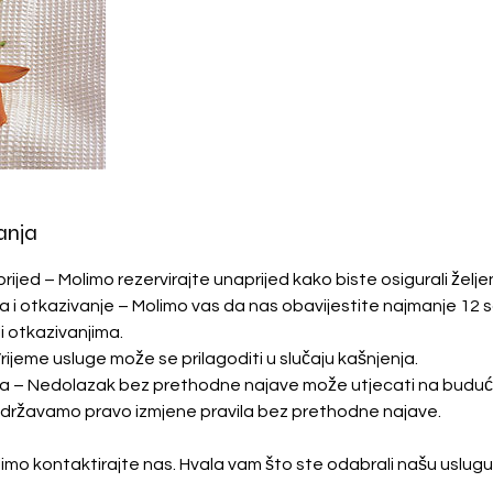
anja
rijed – Molimo rezervirajte unaprijed kako biste osigurali željen
a i otkazivanje – Molimo vas da nas obavijestite najmanje 12 s
i otkazivanjima.
Vrijeme usluge može se prilagoditi u slučaju kašnjenja.
ska – Nedolazak bez prethodne najave može utjecati na buduće
 Pridržavamo pravo izmjene pravila bez prethodne najave.
limo kontaktirajte nas. Hvala vam što ste odabrali našu uslugu